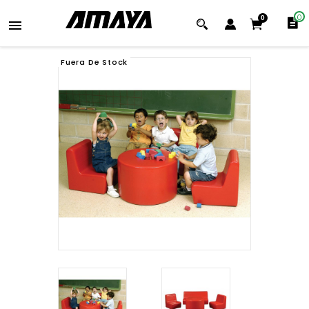
0
0

Fuera De Stock