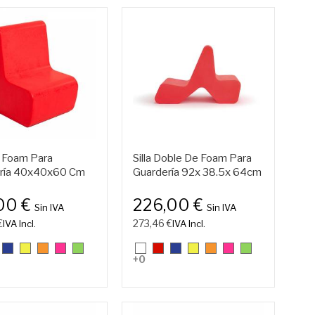
e Foam Para
Silla Doble De Foam Para
ría 40x40x60 Cm
Guardería 92x 38.5x 64cm
00 €
226,00 €
Sin IVA
Sin IVA
€
273,46 €
IVA Incl.
IVA Incl.
.
11.
25.
26.
27.
28.
01.
07.
11.
25.
26.
27.
28.
+0
o
jo
Azulón
Amarillo
Naranja
Rosa
Verde
Blanco
Rojo
Azulón
Amarillo
Naranja
Rosa
Verde
(Fluorescente)
(Fluorescente)
(Fluorescente)
(Fluorescente)
(Fluorescente)
(Fluorescente)
(Fluorescente)
(Fluorescente)