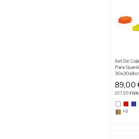
Set De Coj
Para Guard
30x30x8c
89,00
107,69 €
IVA 
01.
07.
11.
Blanco
Rojo
Azu
+0
Multi
Color