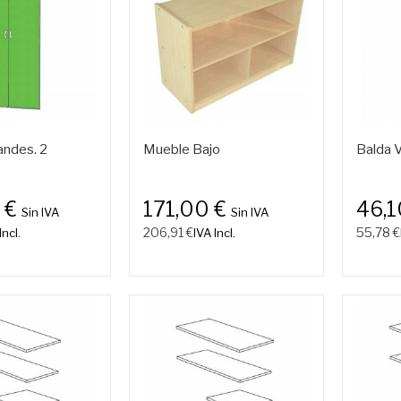
andes. 2
Mueble Bajo
Balda 
 €
171,00 €
46,1
Sin IVA
Sin IVA
206,91 €
55,78 €
Incl.
IVA Incl.