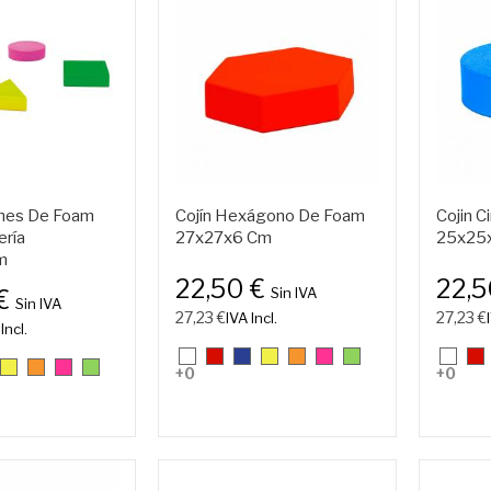
ines De Foam
Cojín Hexágono De Foam
Cojin C
ería
27x27x6 Cm
25x25
m
22,50 €
22,
Sin IVA
 €
Sin IVA
27,23 €
27,23 €
IVA Incl.
Incl.
01.
07.
11.
25.
26.
27.
28.
01.
07
25.
26.
27.
28.
+0
+0
Blanco
Rojo
Azulón
Amarillo
Naranja
Rosa
Verde
Blanc
Ro
lón
Amarillo
Naranja
Rosa
Verde
(Fluorescente)
(Fluorescente)
(Fluorescente)
(Fluorescente)
(Fluorescente)
(Fluorescente)
(Fluorescente)
(Fluorescente)