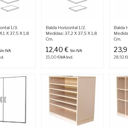
ontal 1/3.
Balda Horizontal 1/2.
Balda H
,1 X 37,5 X 1,8
Medidas: 37,2 X 37,5 X 1,8
Medidas
Cm.
Cm.
12,40 €
23,
Sin IVA
Sin IVA
15,00 €
28,92 €
cl.
IVA Incl.