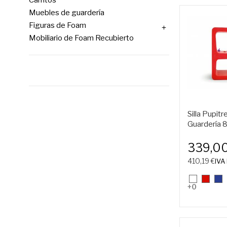
Carritos
Muebles de guardería
Figuras de Foam

Mobiliario de Foam Recubierto
Silla Pupit
Guardería
339,0
410,19 €
IVA 
01.
07.
11.
+0
Blanco
Rojo
Azu