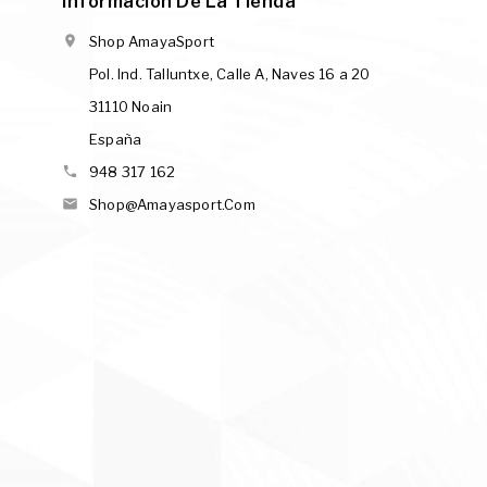
Información De La Tienda

Shop AmayaSport
Pol. Ind. Talluntxe, Calle A, Naves 16 a 20
31110 Noain
España

948 317 162

Shop@amayasport.com