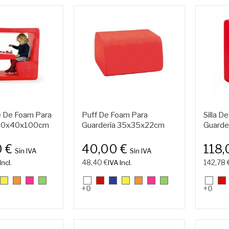
re De Foam Para
Puff De Foam Para
Silla D
 80x40x100cm
Guardería 35x35x22cm
Guarde
0 €
40,00 €
118,
Sin IVA
Sin IVA
48,40 €
142,78 
Incl.
IVA Incl.
25.
26.
27.
28.
01.
07.
11.
25.
26.
27.
28.
01.
07
+0
+0
lón
Amarillo
Naranja
Rosa
Verde
Blanco
Rojo
Azulón
Amarillo
Naranja
Rosa
Verde
Blanc
Ro
(Fluorescente)
(Fluorescente)
(Fluorescente)
(Fluorescente)
(Fluorescente)
(Fluorescente)
(Fluorescente)
(Fluorescente)