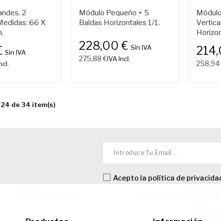
andes. 2
Módulo Pequeño + 5
Módulo
Medidas: 66 X
Baldas Horizontales 1/1.
Vertica
.
Horizon
228,00 €
Sin IVA
€
214
Sin IVA
275,88 €
IVA Incl.
258,94
ncl.
24 de 34 item(s)
Acepto la
política de privacida