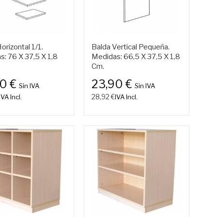
orizontal 1/1.
Balda Vertical Pequeña.
: 76 X 37,5 X 1,8
Medidas: 66,5 X 37,5 X 1,8
Cm.
90 €
23,90 €
Sin IVA
Sin IVA
28,92 €
IVA Incl.
IVA Incl.