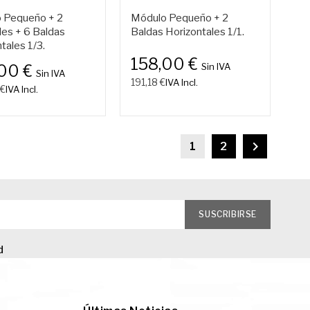
 Pequeño + 2
Módulo Pequeño + 2
les + 6 Baldas
Baldas Horizontales 1/1.
tales 1/3.
158,00 €
Sin IVA
,00 €
Sin IVA
191,18 €
IVA Incl.
 €
IVA Incl.

1
2
d