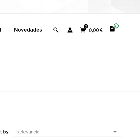
0
0
t
Novedades
0,00 €

t by:
Relevancia