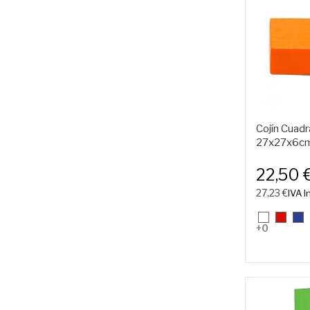
Cojín Cuad
27x27x6c
22,50 
27,23 €
IVA In
01.
07.
11.
+0
Blanco
Rojo
Azu