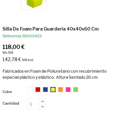
Silla De Foam Para Guardería 40x40x60 Cm
Referencia
58000425
118,00 €
Sin IVA
142,78 €
IVA Incl.
Fabricados en Foam de Poliuretano con recubrimiento
especial plástico y elástico. Altura Sentado 26 cm.
01.
07.
11.
26.
27.
28.
25.
Color
Blanco
Rojo
Azulón
Naranja
Rosa
Verde
Amarillo
(Fluorescente)
(Fluorescente)
(Fluorescente)
(Fluorescente)
Cantidad