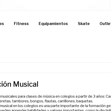
es
Fitness
Equipamientos
Skate
Outle
ión Musical
musicales para clases de música en colegios a partir de 3 años: C
deretas, tambores, bongos, flautas, carrillones, baquetas.
usical en los colegios es una parte importante de la formación gen
eden aprender habilidades y valores importantes, como la disciplina