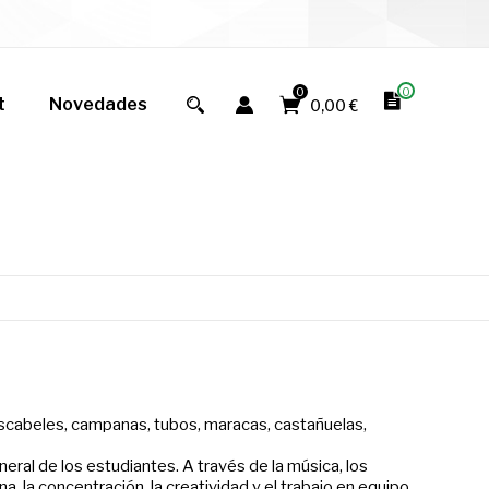
0
0
t
Novedades
0,00 €
ascabeles, campanas, tubos, maracas, castañuelas,
eral de los estudiantes. A través de la música, los
, la concentración, la creatividad y el trabajo en equipo.