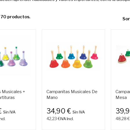
 70 productos.
Sor
 Musicales +
Campanitas Musicales De
Campan
rtituras
Mano
Mesa
€
34,90 €
39,
Sin IVA
Sin IVA
42,23 €
48,28 €
ncl.
IVA Incl.