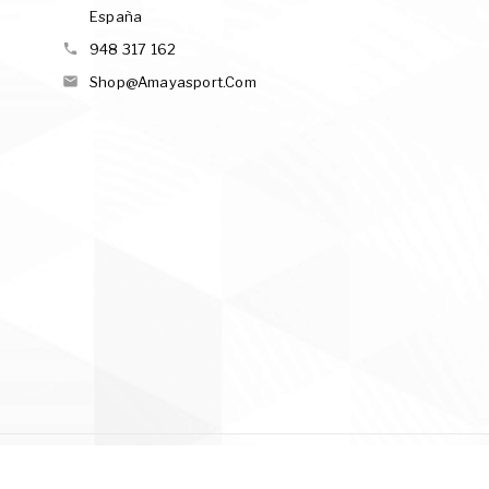
España

948 317 162

Shop@amayasport.com
© 2026 - Amaya Sports S.L.