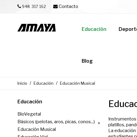
Contacto
948 317 162
Educación
Deport
Blog
Inicio
Educación
Educación Musical
Educac
Educación
BioVegetal
Instrumentos 
Básicos (pelotas, aros, picas, conos...)

platillos, pan
Educación Musical
La educación m
estudiantes pu