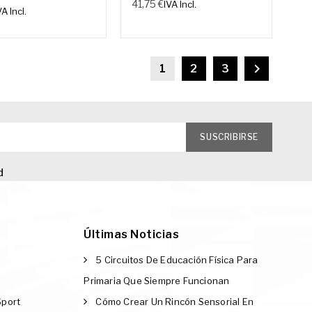
41,75 €
IVA Incl.
VA Incl.

1
2
3
d
Últimas Noticias
5 Circuitos De Educación Física Para
Primaria Que Siempre Funcionan
Sport
Cómo Crear Un Rincón Sensorial En