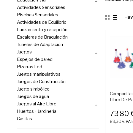
Educación Vial

Actividades Sensoriales
Piscinas Sensoriales
Hay
Actividades de Equilibrio
Lanzamiento y recepción
Escaleras de Braquiación
Tuneles de Adaptación
Juegos

Espejos de pared
Pizarras Led
Juegos manipulativos
Juegos de Construcción
Juego simbólico
Campanitas
Juegos de agua
Libro De Pa
Juegos al Aire Libre

Huertos - Jardinería
73,80 
Casitas
89,30 €
IVA I