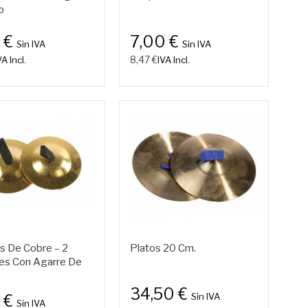
o
 €
7,00 €
Sin IVA
Sin IVA
8,47 €
VA Incl.
IVA Incl.
os De Cobre – 2
Platos 20 Cm.
es Con Agarre De
34,50 €
Sin IVA
 €
Sin IVA