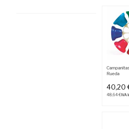
Campanitas
Rueda
40,20 
48,64 €
IVA I