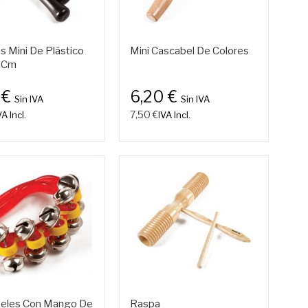
s Mini De Plástico
Mini Cascabel De Colores
 Cm
 €
6,20 €
Sin IVA
Sin IVA
7,50 €
VA Incl.
IVA Incl.
eles Con Mango De
Raspa