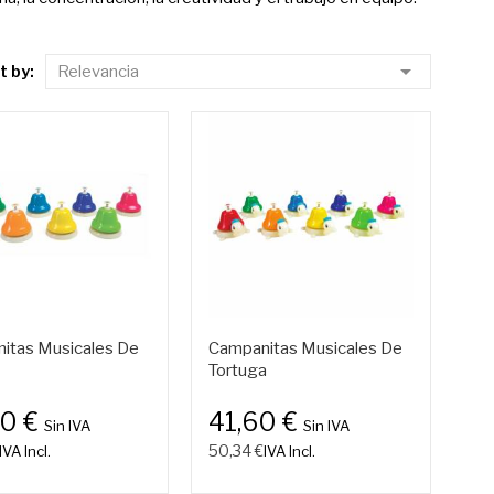

t by:
Relevancia
itas Musicales De
Campanitas Musicales De
Tortuga
90 €
41,60 €
Sin IVA
Sin IVA
50,34 €
IVA Incl.
IVA Incl.