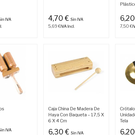
Plástic
4,70 €
6,20
Sin IVA
Sin IVA
5,69 €
7,50 €
l.
IVA Incl.
I
os
Caja China De Madera De
Crótal
Haya Con Baqueta – 17,5 X
Unidad
6 X 4 Cm
Tela
Sin IVA
6,30 €
6,20
Sin IVA