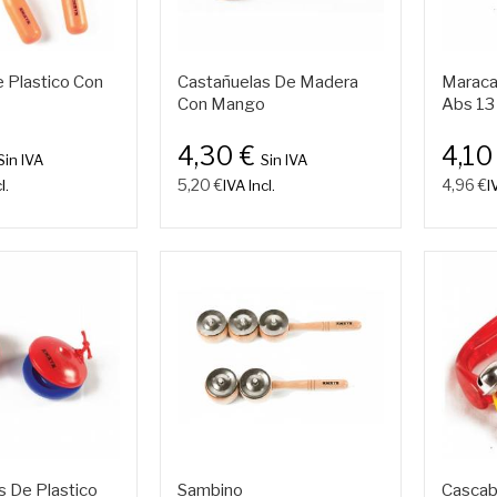
 Plastico Con
Castañuelas De Madera
Maraca
Con Mango
Abs 13
4,30 €
4,10
Sin IVA
Sin IVA
5,20 €
4,96 €
l.
IVA Incl.
I
s De Plastico
Sambino
Cascab