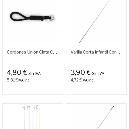
C
Ordones Unión Cinta Con Varilla
V
Arilla Corta Infantil Con Mango Antideslizante
4,80 €
3,90 €
Sin IVA
Sin IVA
5,81 €
4,72 €
IVA Incl.
IVA Incl.