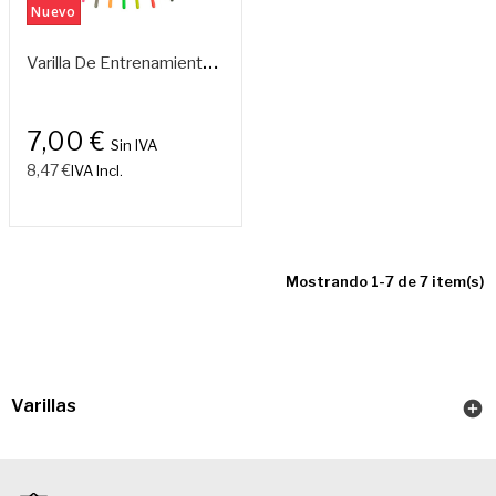
Nuevo
V
Arilla De Entrenamiento Multicolor Con Rodamiento P3 60 Cm
7,00 €
Sin IVA
8,47 €
IVA Incl.
Mostrando 1-7 de 7 item(s)
Varillas
