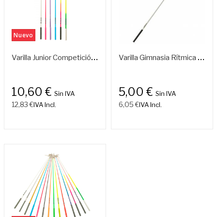
Nuevo
Fuera
De
V
Arilla Junior Competición Internacional Con Rodamiento De Máxima Calidad P5
V
Arilla Gimnasia Rítmica Mango Antideslizante
Stock
10,60 €
5,00 €
Sin IVA
Sin IVA
12,83 €
6,05 €
IVA Incl.
IVA Incl.