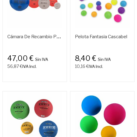
C
Ámara De Recambio Para Pelota "big Ball"
Pelota Fantasia Cascabel
47,00 €
8,40 €
Sin IVA
Sin IVA
56,87 €
10,16 €
IVA Incl.
IVA Incl.