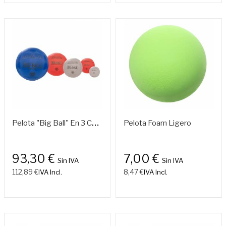
P
Elota "big Ball" En 3 Colores Y 5 Diámetros
Pelota Foam Ligero
93,30 €
7,00 €
Sin IVA
Sin IVA
112,89 €
8,47 €
IVA Incl.
IVA Incl.