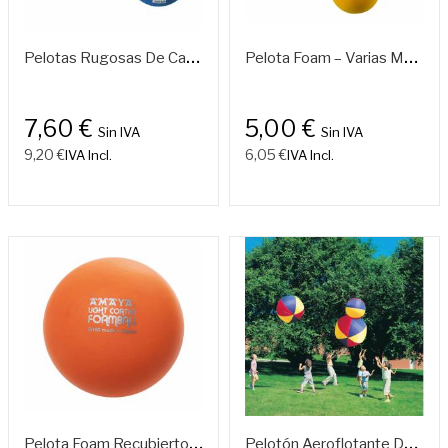
P
Elotas Rugosas De Caucho Celular Ø130/180/220 Mm
P
Elota Foam – Varias Medidas Y Colores
7,60 €
5,00 €
Sin IVA
Sin IVA
9,20 €
6,05 €
IVA Incl.
IVA Incl.
P
Elota Foam Recubierto Ligero
P
Elotón Aeroflotante De Nylon | Disponible En Ø45, Ø60, Ø75, Ø90 Y Ø120 Cm