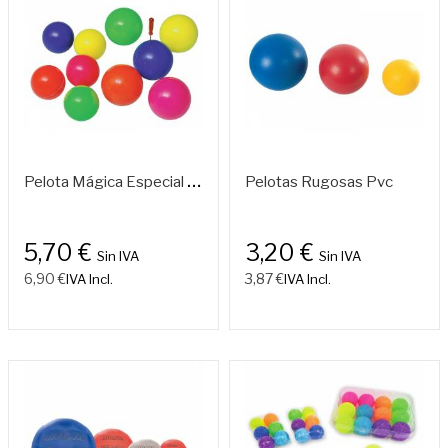
P
Elota Mágica Especial – Varios Diámetros Ø140 / Ø160 Mm
Pelotas Rugosas Pvc
5,70 €
3,20 €
Sin IVA
Sin IVA
6,90 €
3,87 €
IVA Incl.
IVA Incl.