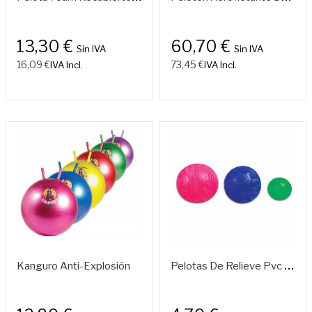
13,30 €
60,70 €
Sin IVA
Sin IVA
16,09 €
73,45 €
IVA Incl.
IVA Incl.
P
Elotas De Relieve Pvc – (140, 180 Y 220 Mm)
Kanguro Anti-Explosión