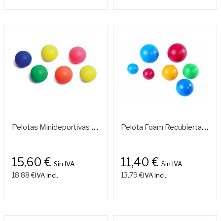
P
Elotas Minideportivas Ø 100 Mm – Set De 6 Unidades
P
Elota Foam Recubierta Piel 70-130 Mm
15,60 €
11,40 €
Sin IVA
Sin IVA
18,88 €
13,79 €
IVA Incl.
IVA Incl.