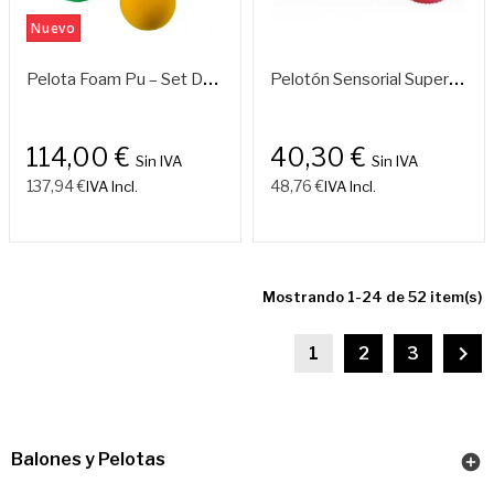
Nuevo
P
Elota Foam Pu – Set De 12 Unidades Monocromo
P
Elotón Sensorial Superficie Pinchos
114,00 €
40,30 €
Sin IVA
Sin IVA
137,94 €
48,76 €
IVA Incl.
IVA Incl.
Mostrando 1-24 de 52 item(s)

1
2
3
Balones y Pelotas
