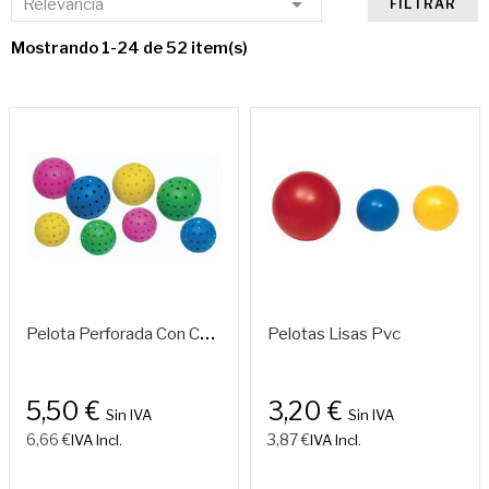

Relevancia
FILTRAR
Mostrando 1-24 de 52 item(s)
P
Elota Perforada Con Cascabel Sensorial 120 Mm Ldpe
Pelotas Lisas Pvc
5,50 €
3,20 €
Sin IVA
Sin IVA
6,66 €
3,87 €
IVA Incl.
IVA Incl.