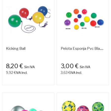
P
Elota Esponja Pvc Blanda Hueca (set De 6)
Kicking Ball
8,20 €
3,00 €
Sin IVA
Sin IVA
9,92 €
3,63 €
IVA Incl.
IVA Incl.