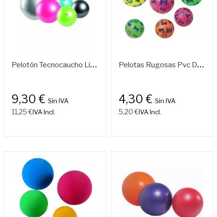
P
Elotón Tecnocaucho Lite – Fitness Ball Ligero Y Resistente
P
Elotas Rugosas Pvc Decoradas
9,30 €
4,30 €
Sin IVA
Sin IVA
11,25 €
5,20 €
IVA Incl.
IVA Incl.