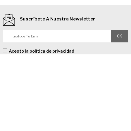
Suscríbete A Nuestra Newsletter
Acepto la
política de privacidad
Información De La Tienda

Follow Us

Productos

Información


Últimas Noticias Del Blog