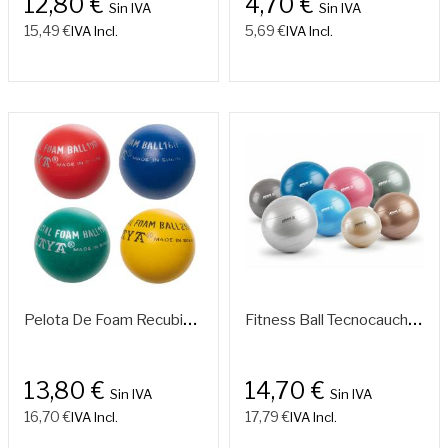
12,80 €
4,70 €
Sin IVA
Sin IVA
15,49 €
5,69 €
IVA Incl.
IVA Incl.
P
Elota De Foam Recubierta Piel 160-210 Mm
F
Itness Ball Tecnocaucho® Biovegetal Pro
13,80 €
14,70 €
Sin IVA
Sin IVA
16,70 €
17,79 €
IVA Incl.
IVA Incl.