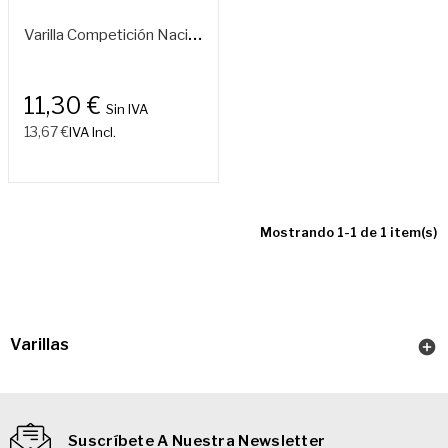
V
Arilla Competición Nacional Con Rodamiento De Máxima Calidad P4
11,30 €
Sin IVA
13,67 €
IVA Incl.
Mostrando 1-1 de 1 item(s)
Varillas

Suscríbete A Nuestra Newsletter