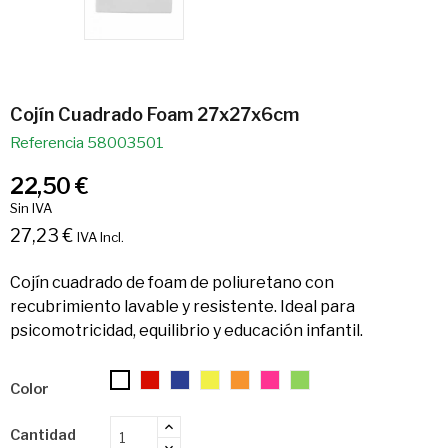
Cojín Cuadrado Foam 27x27x6cm
Referencia
58003501
22,50 €
Sin IVA
27,23 €
IVA Incl.
Cojín cuadrado de foam de poliuretano con
recubrimiento lavable y resistente. Ideal para
psicomotricidad, equilibrio y educación infantil.
07.
11.
25.
26.
27.
28.
01.
Color
Rojo
Azulón
Amarillo
Naranja
Rosa
Verde
Blanco
(Fluorescente)
(Fluorescente)
(Fluorescente)
(Fluorescente)
Cantidad