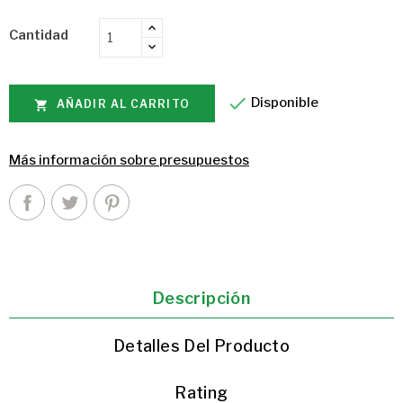
Claro
Claro
Claro
Negro
Cardenal
Amarillo
Rosa
Turquesa
-
(Fluorescente)
Empolvado
Cantidad
morado

Disponible
AÑADIR AL CARRITO

Más información sobre presupuestos
Descripción
Detalles Del Producto
Rating