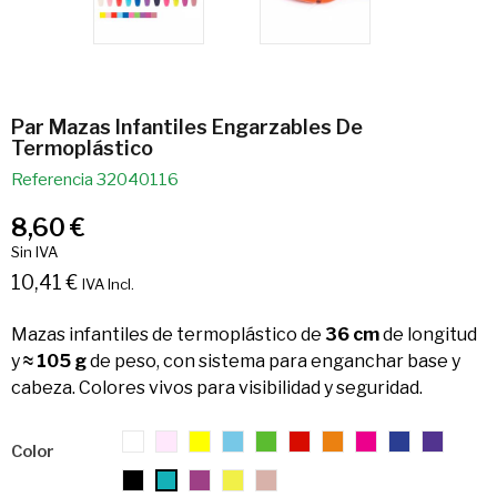
Par Mazas Infantiles Engarzables De
Termoplástico
Referencia
32040116
8,60 €
Sin IVA
10,41 €
IVA Incl.
Mazas infantiles de termoplástico de
36 cm
de longitud
y
≈ 105 g
de peso, con sistema para enganchar base y
cabeza. Colores vivos para visibilidad y seguridad.
01.
02.
03.
05.
06.
07.
08.
10.
11.
12.
Color
Blanco
Rosa
Amarillo
Azul
Verde
Rojo
Naranja
Fucsia
Azulón
Morad
13.
21.
25.
99.
16.