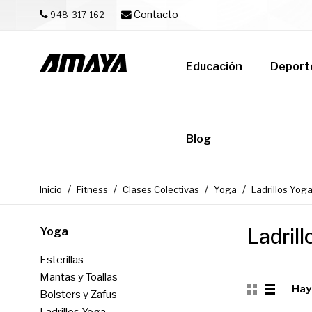
Contacto
948 317 162
Educación
Deport
Blog
Inicio
Fitness
Clases Colectivas
Yoga
Ladrillos Yog
Ladrill
Yoga
Esterillas
Mantas y Toallas
Hay
Bolsters y Zafus