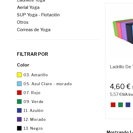
Ladrillos Yoga
Aerial Yoga
SUP Yoga - Flotación
Otros
Correas de Yoga
FILTRAR POR
Color
Ladrillo De
03. Amarillo
05. Azul Claro - morado
4,60 €
07. Rojo
5,57 €
IVA Inc
09. Verde
07.
09.
11.
Rojo
Verde
Azu
11. Azulón
12. Morado
13. Negro
Mostrando 1-