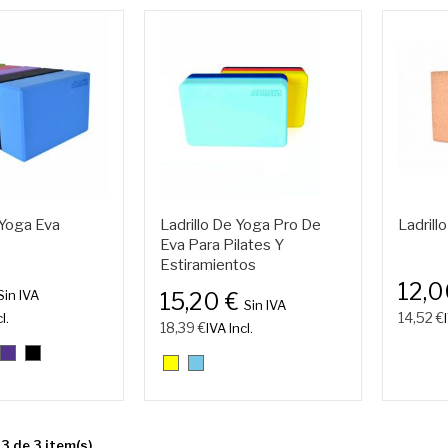
 Yoga Eva
Ladrillo De Yoga Pro De
Ladrill
Eva Para Pilates Y
Estiramientos
12,
Sin IVA
15,20 €
Sin IVA
14,52 €
l.
18,39 €
IVA Incl.
12.
13.
03.
05.
lón
Morado
Negro
Amarillo
Azul
Claro
-
morado
3 de 3 item(s)