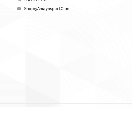

Shop@amayasport.com
© 2026 - Amaya Sports S.L.