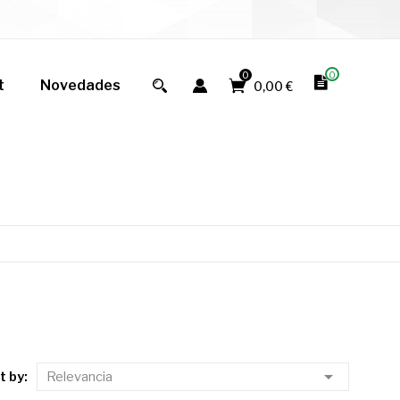
0
0
t
Novedades
0,00 €

t by:
Relevancia