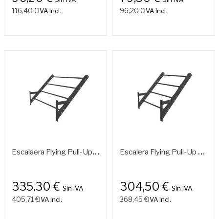
116,40 €
96,20 €
IVA Incl.
IVA Incl.
E
Scalaera Flying Pull-Up 1,82m
E
Scalera Flying Pull-Up 1,21m
335,30 €
304,50 €
Sin IVA
Sin IVA
405,71 €
368,45 €
IVA Incl.
IVA Incl.