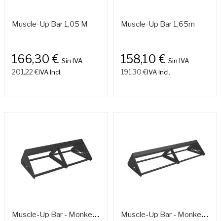
Muscle-Up Bar 1,05 M
Muscle-Up Bar 1,65m
166,30 €
158,10 €
Sin IVA
Sin IVA
201,22 €
191,30 €
IVA Incl.
IVA Incl.
M
Uscle-Up Bar - Monkeys 1,05 M.
M
Uscle-Up Bar - Monkeys 1,65 M.