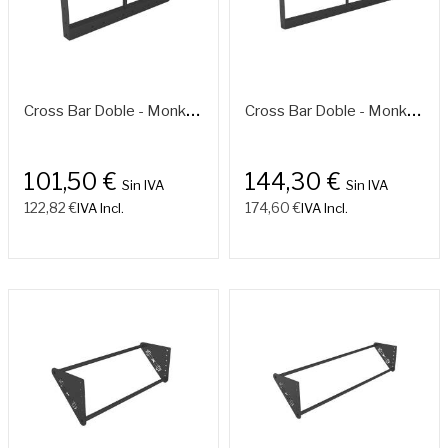
Fuera
De
C
Ross Bar Doble - Monkeys 1,05 M.
C
Ross Bar Doble - Monkeys 1,65 M.
Stock
101,50 €
144,30 €
Sin IVA
Sin IVA
122,82 €
174,60 €
IVA Incl.
IVA Incl.