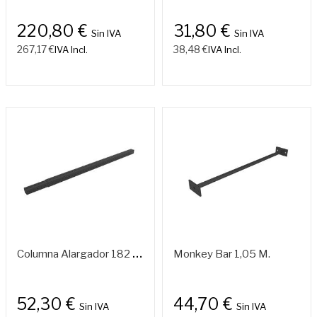
220,80 €
31,80 €
Sin IVA
Sin IVA
267,17 €
38,48 €
IVA Incl.
IVA Incl.
C
Olumna Alargador 182 Cm.
Monkey Bar 1,05 M.
52,30 €
44,70 €
Sin IVA
Sin IVA