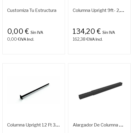
Fuera
De
C
Olumna Upright 9ft- 2,70 M
Customiza Tu Estructura
Stock
0,00 €
134,20 €
Sin IVA
Sin IVA
0,00 €
162,38 €
IVA Incl.
IVA Incl.
C
Olumna Upright 12 Ft 3,60 M.
A
Largador De Columna Up Right 91,4 Cm