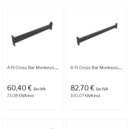
4
Ft Cross Bar Monkeys. 1,05 M.
6
Ft Cross Bar Monkeys. 1,65 M.
60,40 €
82,70 €
Sin IVA
Sin IVA
73,08 €
100,07 €
IVA Incl.
IVA Incl.