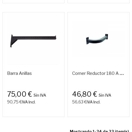
C
Orner Reductor 180 A 120 Cm.
Barra Anillas
75,00 €
46,80 €
Sin IVA
Sin IVA
90,75 €
56,63 €
IVA Incl.
IVA Incl.
Mostrando 1-24 de 33 item(s)